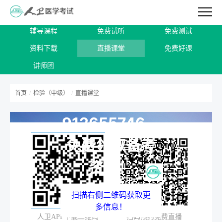
加入27年检验
辅导课程
免费试听
免费测试
资料下载
直播课堂
免费好课
（中级）备考
讲师团
学习QQ交流
首页
/
检验（中级）
/
直播课堂
群：
912655746，
免费领取备考
资料！
扫描右侧二维码获取更
多信息！
人卫APP下载二维码
扫码预约免费直播