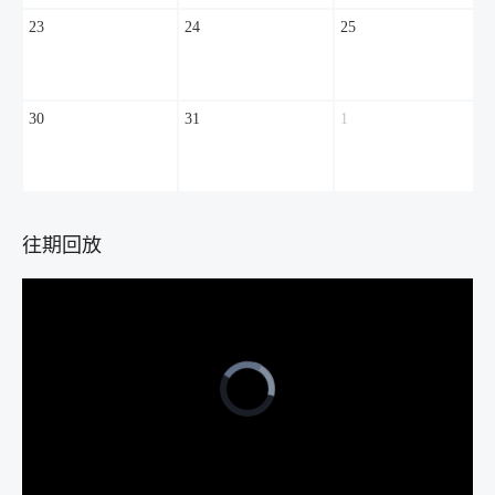
23
24
25
30
31
1
往期回放
Video
Player
is
loading.
Loaded
:
Unmute
0%