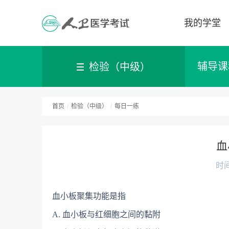
我的学堂
辅导课
检验（中级）
首页
/
检验（中级）
/
每日一练
血
时间
血小板聚集功能是指
A. 血小板与红细胞之间的黏附