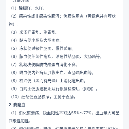
（1）稀糊样、水样。
（2）感染性或非感染性腹泻；伪膜性肠炎（黄绿色并有膜状
物）。
（3）米汤样霍乱、副霍乱。
（4）黏液便小肠及大肠炎症。
（5）冻状便过敏性肠炎、慢性菌痢。
（6）脓血便细菌性痢疾、溃疡性结肠炎、大肠癌等。
（7）乳凝块便脂肪或酪蛋白消化不良。
（8）鲜血便内外痔及肛裂出血、直肠癌出血等。
（8）柏油便（黑而有光泽）上消化道出血。
（9）白陶土便胆道梗阻及行钡餐检查后（排钡）。
（10）细条便直肠狭窄，主见于直肠。
2. 粪隐血
（1）消化道溃疡：隐血阳性率可达55%～77%，出血量大可呈
间歇性阳性。
（2）消化道肿瘤：胃癌、结肠癌患者的隐血阻性率可达87%～